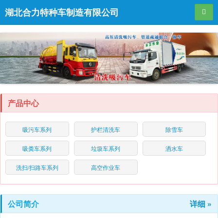
湖北合力特种车制造有限公司
导航
产品中心
吸污车系列
护栏清洗车
除雪车
吸粪车系列
垃圾车系列
洒水车
洗扫/扫路车系列
高空作业车
公司简介
详细 »