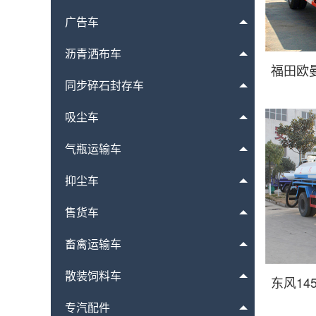
广告车
沥青洒布车
福田欧
同步碎石封存车
吸尘车
气瓶运输车
抑尘车
售货车
畜禽运输车
散装饲料车
东风14
专汽配件