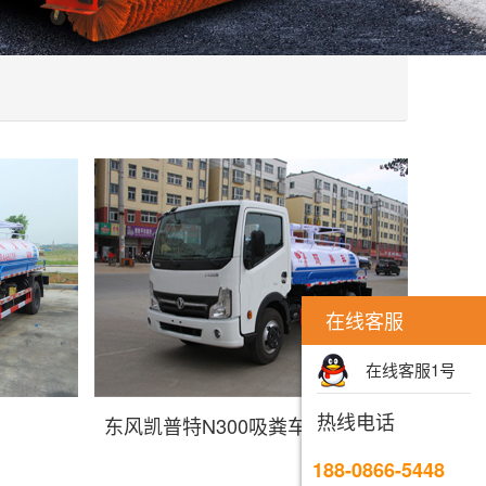
在线客服
在线客服1号
热线电话
东风凯普特N300吸粪车
188-0866-5448