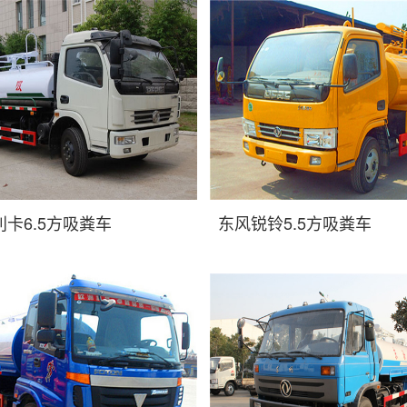
卡6.5方吸粪车
东风锐铃5.5方吸粪车