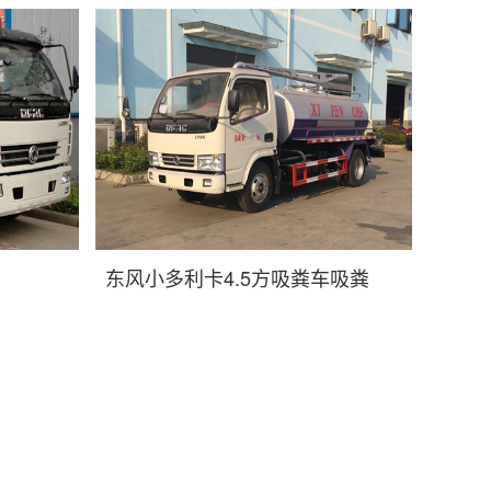
东风小多利卡4.5方吸粪车吸粪
车