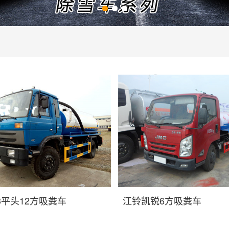
3平头12方吸粪车
江铃凯锐6方吸粪车