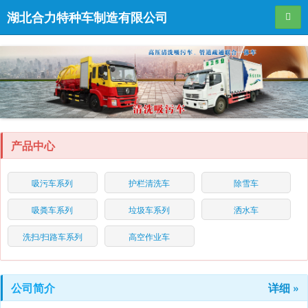
湖北合力特种车制造有限公司
导航
产品中心
吸污车系列
护栏清洗车
除雪车
吸粪车系列
垃圾车系列
洒水车
洗扫/扫路车系列
高空作业车
公司简介
详细 »