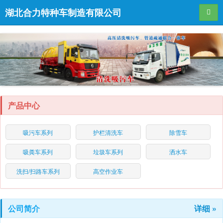
湖北合力特种车制造有限公司
导航
产品中心
吸污车系列
护栏清洗车
除雪车
吸粪车系列
垃圾车系列
洒水车
洗扫/扫路车系列
高空作业车
公司简介
详细 »