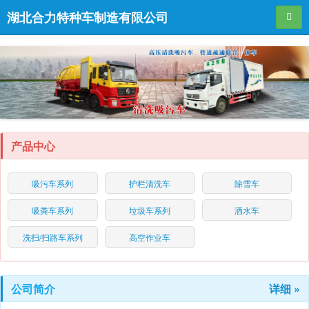
湖北合力特种车制造有限公司
导航
产品中心
吸污车系列
护栏清洗车
除雪车
吸粪车系列
垃圾车系列
洒水车
洗扫/扫路车系列
高空作业车
公司简介
详细 »