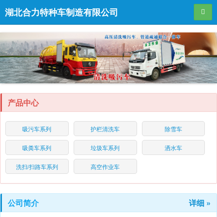
湖北合力特种车制造有限公司
导航
产品中心
吸污车系列
护栏清洗车
除雪车
吸粪车系列
垃圾车系列
洒水车
洗扫/扫路车系列
高空作业车
公司简介
详细 »