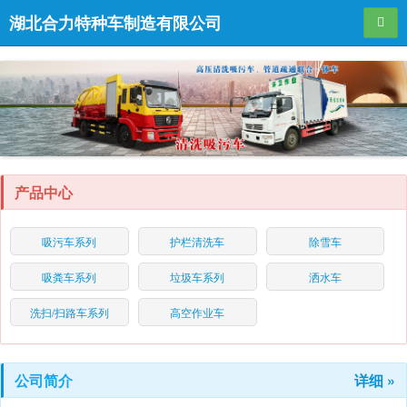
湖北合力特种车制造有限公司
导航
产品中心
吸污车系列
护栏清洗车
除雪车
吸粪车系列
垃圾车系列
洒水车
洗扫/扫路车系列
高空作业车
公司简介
详细 »