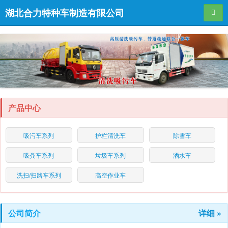
湖北合力特种车制造有限公司
导航
产品中心
吸污车系列
护栏清洗车
除雪车
吸粪车系列
垃圾车系列
洒水车
洗扫/扫路车系列
高空作业车
公司简介
详细 »