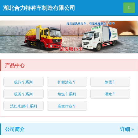
湖北合力特种车制造有限公司
导航
产品中心
吸污车系列
护栏清洗车
除雪车
吸粪车系列
垃圾车系列
洒水车
洗扫/扫路车系列
高空作业车
公司简介
详细 »